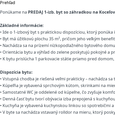
Prehľad
Ponúkame na
PREDAJ 1-izb. byt so záhradkou na Koceľov
Základné informácie:
• Ide o 1-izbový byt s praktickou dispozíciou, ktorý ponúka 
• Byt má úžitkovú plochu 35 m², pričom jeho veľkým benefi
• Nachádza sa na prízemí nízkopodlažného bytového domu,
• Orientácia bytu a výhľad do zelene poskytujú pokojné a p
• K bytu prislúcha 1 parkovacie státie priamo pred domom
Dispozícia bytu:
• Vstupná chodba je riešená veľmi prakticky – nachádza sa 
• Kúpeľňa je vybavená sprchovým kútom, skrinkami na mie
• Samostatné WC je oddelené od kúpeľne, čo zvyšuje komfo
• Denná časť bytu tvorí obývacia izba prepojená s kuchyňo
• Kuchyňa je vybavená kuchynskou linkou so spotrebičmi a b
• V byte sa nachádza vstavaný rolldor na mieru, ktorý posk