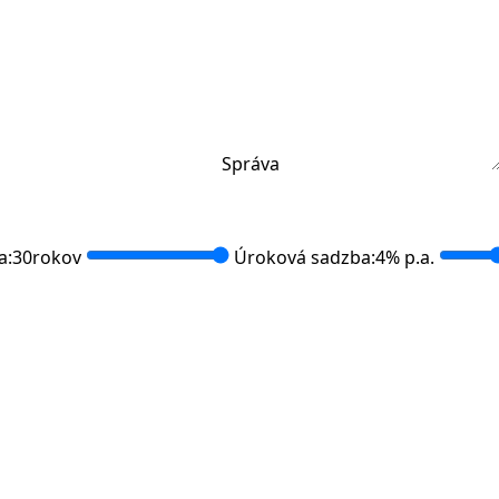
Správa
a:
30
rokov
Úroková sadzba:
4
% p.a.