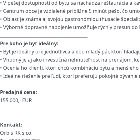
• V pešej dostupnosti od bytu sa nachádza reštaurácia a k
• Centrum obce je vzdialené približne 5 minút pešo, čo u
• Oblasť je známa aj svojou gastronómiou (husacie špecia
• Výborné dopravné napojenie umožňuje rýchly presun do Br
________________________________________
Pre koho je byt ideálny:
• Byt je ideálny pre jednotlivca alebo mladý pár, ktorí hľada
• Vhodný je aj ako investičná nehnuteľnosť na prenájom, ke
• Ocenia ho klienti, ktorí chcú kombináciu bytu a menšieh
• Ideálne riešenie pre ľudí, ktorí preferujú pokojné bývani
Predajná cena:
155.000,- EUR
Kontakt:
Orbis RK s.r.o.