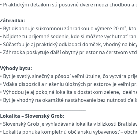
• Praktickým detailom sú posuvné dvere medzi chodbou a ob
Záhradka:
• Byt disponuje súkromnou záhradkou o výmere 20 m², kto
• Nájdete tu príjemné sedenie, kde si môžete vychutnať rann
• Súčasťou je aj praktický odkladací domček, vhodný na bic
• Záhradka poskytuje ďalší obytný priestor na čerstvom vz
Výhody bytu:
• Byt je svetlý, slnečný a pôsobí veľmi útulne, čo vytvára 
• Vďaka dispozícii a riešeniu úložných priestorov je veľmi pr
• Výhodou je aj pokojná lokalita s dostatkom zelene, ideáln
• Byt je vhodný na okamžité nasťahovanie bez nutnosti ďalšíc
________________________________________
Lokalita – Slovenský Grob:
• Slovenský Grob je vyhľadávaná lokalita v blízkosti Brat
• Lokalita ponúka kompletnú občiansku vybavenosť – obchody