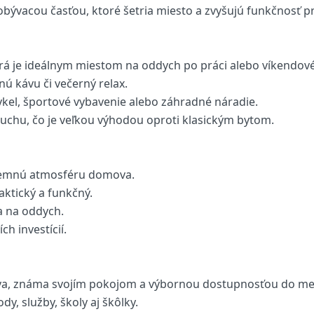
ývacou časťou, ktoré šetria miesto a zvyšujú funkčnosť pr
rá je ideálnym miestom na oddych po práci alebo víkendov
ú kávu či večerný relax.
ykel, športové vybavenie alebo záhradné náradie.
duchu, čo je veľkou výhodou oproti klasickým bytom.
príjemnú atmosféru domova.
aktický a funkčný.
a na oddych.
h investícií.
islava, známa svojím pokojom a výbornou dostupnosťou do me
, služby, školy aj škôlky.