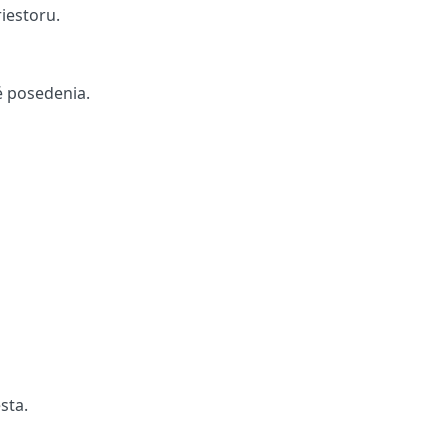
iestoru.
é posedenia.
sta.