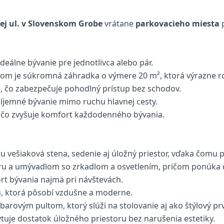
ej ul. v Slovenskom Grobe
vrátane
parkovacieho miesta
ideálne bývanie pre jednotlivca alebo pár.
tom je súkromná záhradka o výmere 20 m², ktorá výrazne roz
 čo zabezpečuje pohodlný prístup bez schodov.
ríjemné bývanie mimo ruchu hlavnej cesty.
, čo zvyšuje komfort každodenného bývania.
tu vešiaková stena, sedenie aj úložný priestor, vďaka čomu
ru a umývadlom so zrkadlom a osvetlením, pričom ponúka 
rt bývania najmä pri návštevách.
u, ktorá pôsobí vzdušne a moderne.
arovým pultom, ktorý slúži na stolovanie aj ako štýlový prv
ytuje dostatok úložného priestoru bez narušenia estetiky.