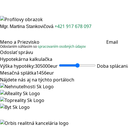
+421 917 678 097
Mgr. Martina Stankovičová
Meno a Priezvisko
Email
Odoslaním súhlasím so
spracovaním osobných údajov
Odoslať správu
Hypotekárna kalkulačka
Výška hypotéky:
305000
eur
Doba splácani
Mesačná splátka
1456
eur
Nájdete nás aj na týchto portáloch