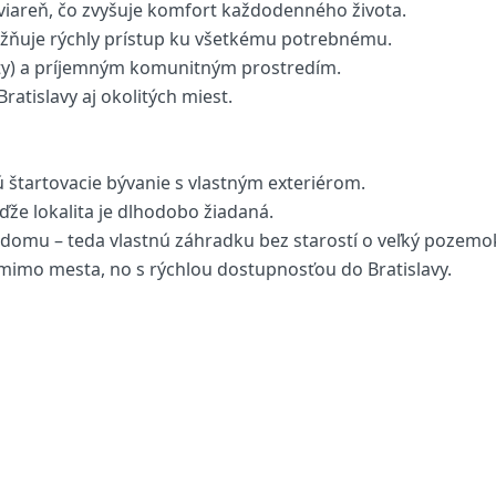
aviareň, čo zvyšuje komfort každodenného života.
možňuje rýchly prístup ku všetkému potrebnému.
lity) a príjemným komunitným prostredím.
atislavy aj okolitých miest.
jú štartovacie bývanie s vlastným exteriérom.
ďže lokalita je dlhodobo žiadaná.
o domu – teda vlastnú záhradku bez starostí o veľký pozemo
e mimo mesta, no s rýchlou dostupnosťou do Bratislavy.