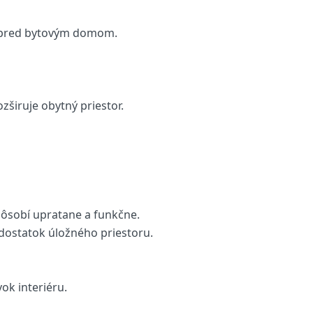
pred bytovým domom.
širuje obytný priestor.
 pôsobí upratane a funkčne.
dostatok úložného priestoru.
ok interiéru.